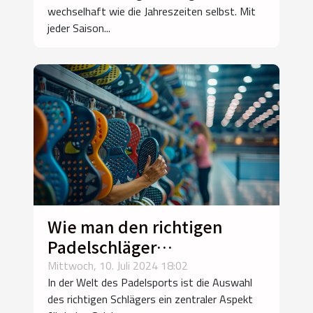
wechselhaft wie die Jahreszeiten selbst. Mit
jeder Saison...
Wie man den richtigen
Padelschläger
entsprechend dem Spielstil
Mittwoch, 10. Juli 2024 18:02
In der Welt des Padelsports ist die Auswahl
wählt
des richtigen Schlägers ein zentraler Aspekt