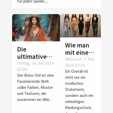
für jeden Spieler,...
Wie man
Die
mit einem
ultimative
Overall
Mittwoch, 1. Mai
Anleitung
Freitag, 14. Juni 2024
2024 07:24
jeden
02:28
zum Boho-
Ein Overall ist
Anlass
Der Boho-Stil ist eine
Stil: Tipps
nicht nur ein
stilvoll
faszinierende Welt
modisches
und
voller Farben, Muster
meistert:
Statement,
Inspirationen
und Texturen, die
Von Büro
sondern auch ein
für Ihr
zusammen ein Bild...
vielseitiges
bis Party
perfektes
Kleidungsstück,