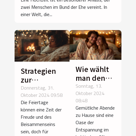
zwei Menschen im Bund der Ehe vereint. In
einer Welt, die...
Wie wählt
Strategien
man den
zur
perfekten
Sonntag, 13.
Bewältigung
Donnerstag, 31.
Oktober 2024
Partner-
Oktober 2024 09:58
der Trauer
08:48
Die Feiertage
Pyjama für
während
Gemütliche Abende
können eine Zeit der
gemütliche
der
zu Hause sind eine
Freude und des
Abende?
Feiertage
Oase der
Beisammenseins
Entspannung im
sein, doch für