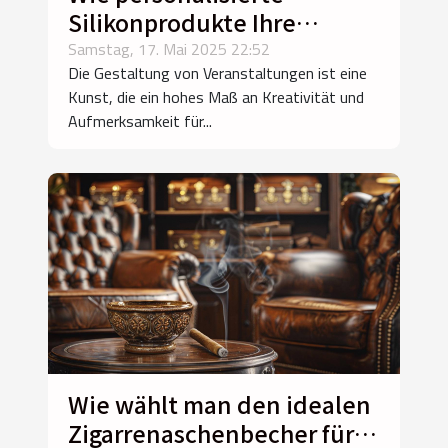
Silikonprodukte Ihre
Veranstaltungen bereichern
Samstag, 17. Mai 2025 22:52
Die Gestaltung von Veranstaltungen ist eine
können
Kunst, die ein hohes Maß an Kreativität und
Aufmerksamkeit für...
Wie wählt man den idealen
Zigarrenaschenbecher für