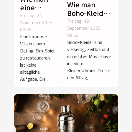
Wie man
eine
Boho-Kleider
Luxusvilla
Freitag, 21.
für
Freitag, 19.
November 2025
in einem
September 2025
verschiedene
09:32
Dating-
09:52
Eine luxuriöse
Anlässe stylt
Sim-Spiel
Boho-Kleider sind
Villa in einem
restauriert
vielseitig, zeitlos und
Dating-Sim-Spiel
ein echtes Must-have
zu restaurieren,
in jedem
ist keine
Kleiderschrank. Ob für
alltägliche
den Alltag,...
Aufgabe. Die...