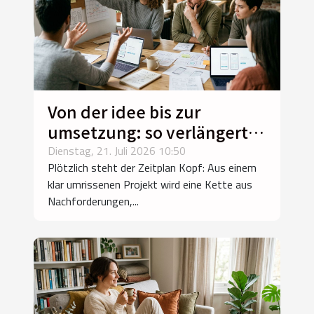
Von der idee bis zur
umsetzung: so verlängert
sich der ablauf unerwartet
Dienstag, 21. Juli 2026 10:50
Plötzlich steht der Zeitplan Kopf: Aus einem
klar umrissenen Projekt wird eine Kette aus
Nachforderungen,...