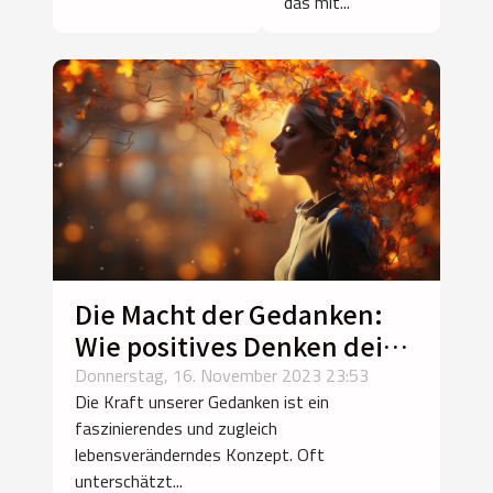
Outfit
das mit...
Die Macht der Gedanken:
Wie positives Denken dein
Leben verändert
Donnerstag, 16. November 2023 23:53
Die Kraft unserer Gedanken ist ein
faszinierendes und zugleich
lebensveränderndes Konzept. Oft
unterschätzt...