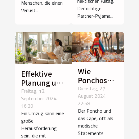
hektischen Alltag.
Menschen, die einen
Der richtige
Verlust...
Partner-Pyjama...
Wie
Effektive
Ponchos
Planung und
und Capes
Dienstag, 27.
Organisation
Freitag, 13.
August 2024
jedes
September 2024
für
22:58
Outfit
16:30
stressfreie
Der Poncho und
Ein Umzug kann eine
vielseitig
Umzüge
das Cape, oft als
große
ergänzen
modische
Herausforderung
können
Statements
sein, die mit