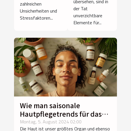
übersehen, sind in
zahlreichen
der Tat
Unsicherheiten und
unverzichtbare
Stressfaktoren...
Elemente für...
Wie man saisonale
Hautpflegetrends für das
ganze Jahr adaptiert
Montag, 5. August 2024 02:00
Die Haut ist unser größtes Organ und ebenso