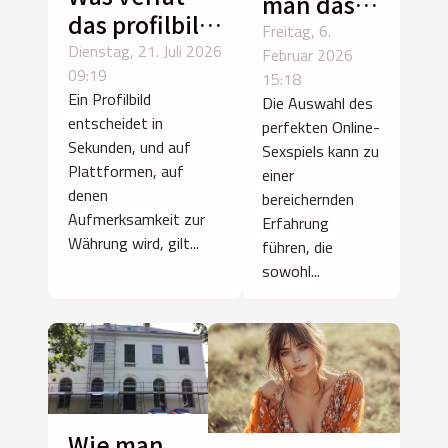
man das
das profilbild
perfekte
Freitag, 6.
einer camgirl
Dienstag, 21. Juli 2026
Februar 2026
Online-
09:19
über ihre
15:18
Sexspiel
Ein Profilbild
Die Auswahl des
performance?
für dich
entscheidet in
perfekten Online-
aus?
Sekunden, und auf
Sexspiels kann zu
Plattformen, auf
einer
denen
bereichernden
Aufmerksamkeit zur
Erfahrung
Währung wird, gilt...
führen, die
sowohl...
Wie man