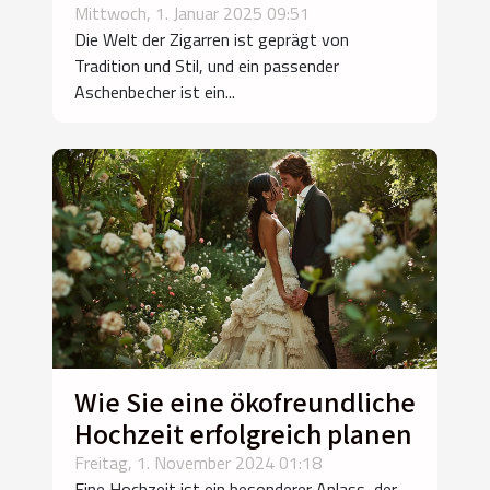
jeden Anlass?
Mittwoch, 1. Januar 2025 09:51
Die Welt der Zigarren ist geprägt von
Tradition und Stil, und ein passender
Aschenbecher ist ein...
Wie Sie eine ökofreundliche
Hochzeit erfolgreich planen
Freitag, 1. November 2024 01:18
Eine Hochzeit ist ein besonderer Anlass, der