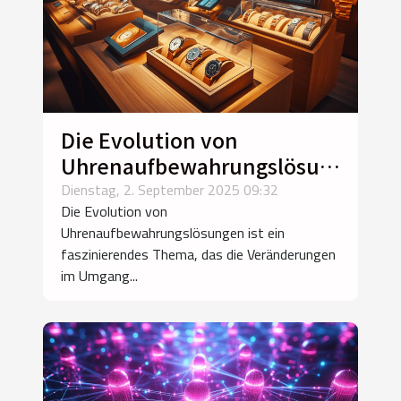
Die Evolution von
Uhrenaufbewahrungslösungen
im Laufe der Zeit
Dienstag, 2. September 2025 09:32
Die Evolution von
Uhrenaufbewahrungslösungen ist ein
faszinierendes Thema, das die Veränderungen
im Umgang...