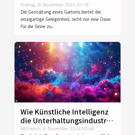
Materialien in der
Freitag, 8. November 2024 01:19
Die Gestaltung eines Gartens bietet die
Gartengestaltung
einzigartige Gelegenheit, nicht nur eine Oase
für die Sinne zu...
Wie Künstliche Intelligenz
die Unterhaltungsindustrie
revolutioniert
Mittwoch, 6. November 2024 00:48