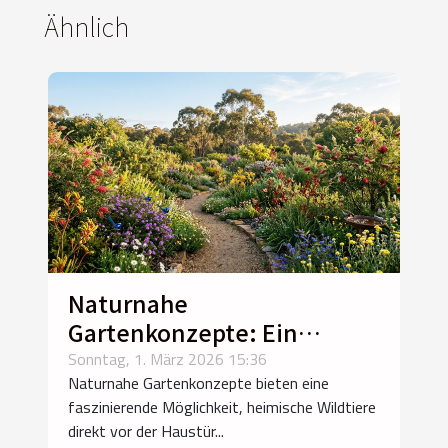
Ähnlich
Naturnahe
Gartenkonzepte: Ein
Paradies für heimische
Sonntag, 1. März 2026 15:36
Naturnahe Gartenkonzepte bieten eine
Wildtiere?
faszinierende Möglichkeit, heimische Wildtiere
direkt vor der Haustür...