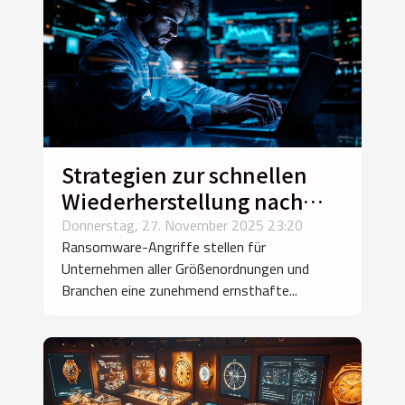
Strategien zur schnellen
Wiederherstellung nach
Ransomware-Angriffen
Donnerstag, 27. November 2025 23:20
Ransomware-Angriffe stellen für
Unternehmen aller Größenordnungen und
Branchen eine zunehmend ernsthafte...