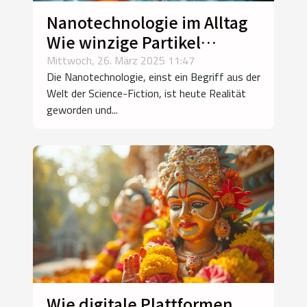
Nanotechnologie im Alltag
Wie winzige Partikel
unseren Lebensstandard
Mittwoch, 26. März 2025 11:47
Die Nanotechnologie, einst ein Begriff aus der
verändern
Welt der Science-Fiction, ist heute Realität
geworden und...
Wie digitale Plattformen