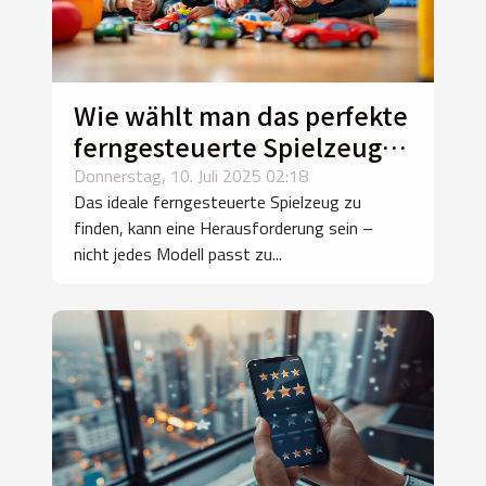
Wie wählt man das perfekte
ferngesteuerte Spielzeug
für jedes Alter?
Donnerstag, 10. Juli 2025 02:18
Das ideale ferngesteuerte Spielzeug zu
finden, kann eine Herausforderung sein –
nicht jedes Modell passt zu...