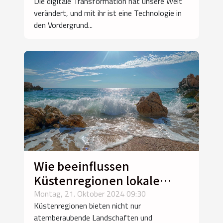
Die digitale Transformation hat unsere Welt
verändert, und mit ihr ist eine Technologie in
den Vordergrund...
Wie beeinflussen
Küstenregionen lokale
Wetterphänomene?
Montag, 21. Oktober 2024 09:30
Küstenregionen bieten nicht nur
atemberaubende Landschaften und