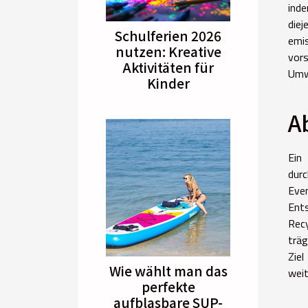
ind
die
Schulferien 2026
emis
nutzen: Kreative
vor
Aktivitäten für
Umwe
Kinder
A
Ein
durc
Eve
Ents
Rec
träg
Zie
Wie wählt man das
weit
perfekte
aufblasbare SUP-