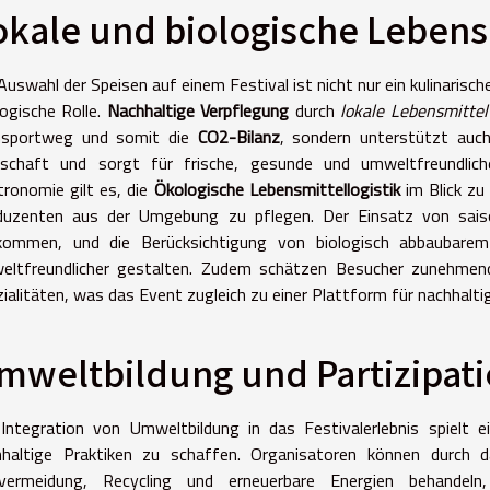
okale und biologische Leben
Auswahl der Speisen auf einem Festival ist nicht nur ein kulinarisch
ogische Rolle.
Nachhaltige Verpflegung
durch
lokale Lebensmittel
nsportweg und somit die
CO2-Bilanz
, sondern unterstützt auc
tschaft und sorgt für frische, gesunde und umweltfreundlich
ronomie gilt es, die
Ökologische Lebensmittellogistik
im Blick zu
duzenten aus der Umgebung zu pflegen. Der Einsatz von sais
kommen, und die Berücksichtigung von biologisch abbaubarem 
eltfreundlicher gestalten. Zudem schätzen Besucher zunehmend 
ialitäten, was das Event zugleich zu einer Plattform für nachhal
mweltbildung und Partizipat
 Integration von Umweltbildung in das Festivalerlebnis spielt 
hhaltige Praktiken zu schaffen. Organisatoren können durc
lvermeidung, Recycling und erneuerbare Energien behandel