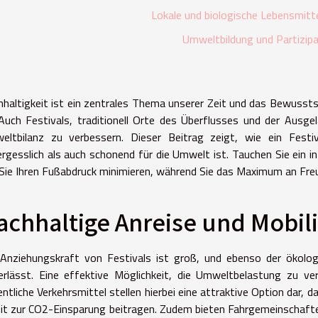
Lokale und biologische Lebensmit
Umweltbildung und Partizipa
haltigkeit ist ein zentrales Thema unserer Zeit und das Bewusst
Auch Festivals, traditionell Orte des Überflusses und der Ausge
eltbilanz zu verbessern. Dieser Beitrag zeigt, wie ein Festi
rgesslich als auch schonend für die Umwelt ist. Tauchen Sie ein i
Sie Ihren Fußabdruck minimieren, während Sie das Maximum an Freu
achhaltige Anreise und Mobili
 Anziehungskraft von Festivals ist groß, und ebenso der ökolog
erlässt. Eine effektive Möglichkeit, die Umweltbelastung zu ver
ntliche Verkehrsmittel stellen hierbei eine attraktive Option dar, da
t zur CO2-Einsparung beitragen. Zudem bieten Fahrgemeinschaften