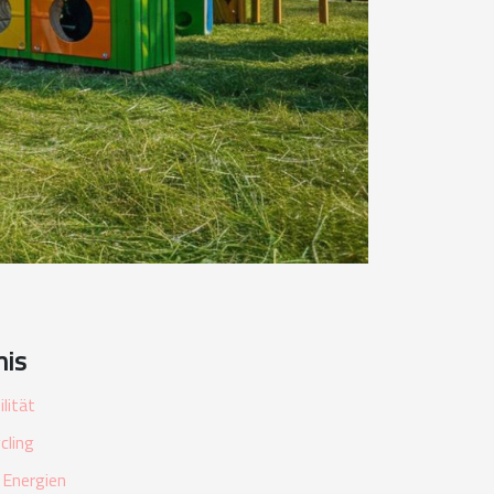
nis
lität
cling
 Energien