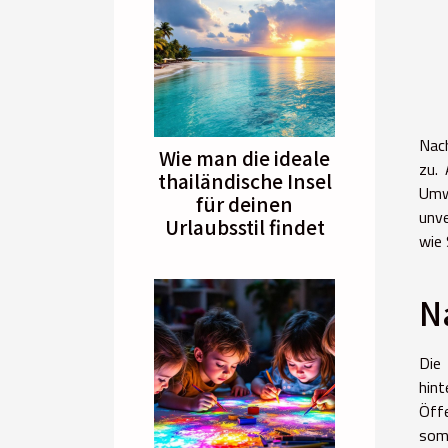
Nach
Wie man die ideale
zu. 
thailändische Insel
Umw
für deinen
unve
Urlaubsstil findet
wie 
N
Die
hint
Öffe
somi