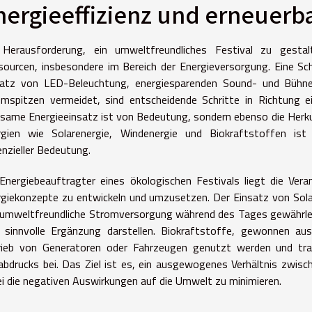
nergieeffizienz und erneuerb
 Herausforderung, ein umweltfreundliches Festival zu gest
ourcen, insbesondere im Bereich der Energieversorgung. Eine Schlü
satz von LED-Beleuchtung, energiesparenden Sound- und Bühnen
mspitzen vermeidet, sind entscheidende Schritte in Richtung e
same Energieeinsatz ist von Bedeutung, sondern ebenso die Herkun
rgien wie Solarenergie, Windenergie und Biokraftstoffen is
nzieller Bedeutung.
Energiebeauftragter eines ökologischen Festivals liegt die Vera
giekonzepte zu entwickeln und umzusetzen. Der Einsatz von Solarp
umweltfreundliche Stromversorgung während des Tages gewährlei
e sinnvolle Ergänzung darstellen. Biokraftstoffe, gewonnen 
rieb von Generatoren oder Fahrzeugen genutzt werden und tra
bdrucks bei. Das Ziel ist es, ein ausgewogenes Verhältnis zwis
i die negativen Auswirkungen auf die Umwelt zu minimieren.