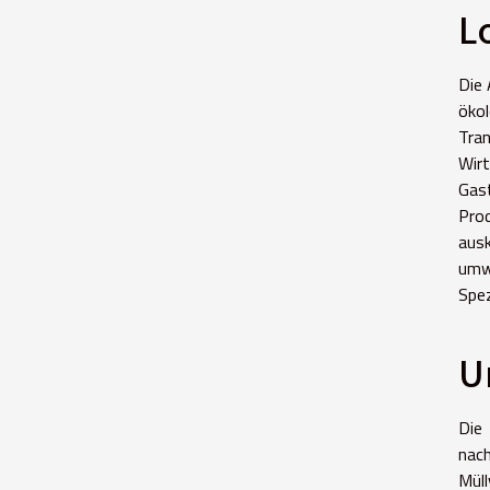
L
Die 
ökol
Tra
Wir
Gast
Pro
aus
umw
Spez
U
Die
nac
Mül