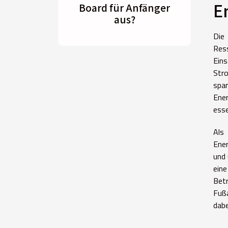
E
Board für Anfänger
aus?
Die
Ress
Ein
Stro
spar
Ene
esse
Als 
Ener
und 
ein
Bet
Fußa
dabe