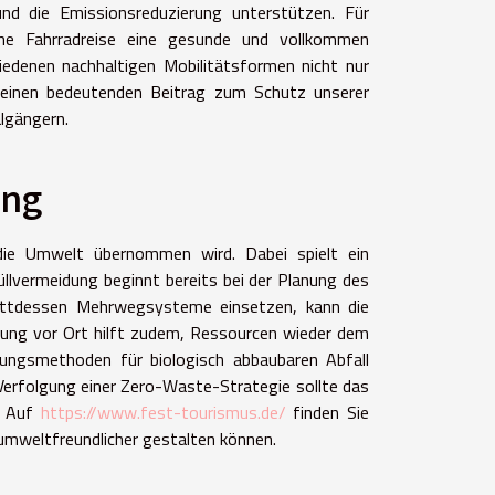
nd die Emissionsreduzierung unterstützen. Für
eine Fahrradreise eine gesunde und vollkommen
iedenen nachhaltigen Mobilitätsformen nicht nur
e einen bedeutenden Beitrag zum Schutz unserer
lgängern.
ing
 die Umwelt übernommen wird. Dabei spielt ein
llvermeidung beginnt bereits bei der Planung des
tattdessen Mehrwegsysteme einsetzen, kann die
nnung vor Ort hilft zudem, Ressourcen wieder dem
rungsmethoden für biologisch abbaubaren Abfall
 Verfolgung einer Zero-Waste-Strategie sollte das
n. Auf
https://www.fest-tourismus.de/
finden Sie
 umweltfreundlicher gestalten können.