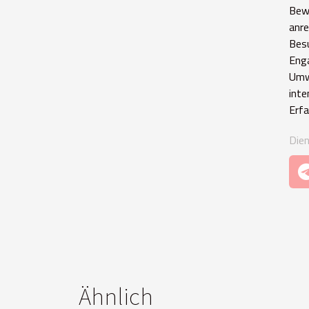
Bewu
anre
Bes
Eng
Umw
int
Erf
Die
Ähnlich