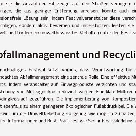
em sie die Anzahl der Fahrzeuge auf den Straßen verringern u
jenigen, die aus geringer Entfernung anreisen, könnte auch 
sionsfreie Lösung sein. Indem Festivalveranstalter diese versch
schlagen, sondern aktiv bewerben und unterstützen, leisten si
lt und fördern ein umweltbewusstes Verhalten unter den Festiva
bfallmanagement und Recycl
 nachhaltiges Festival setzt voraus, dass Verantwortung für
hdachtes Abfallmanagement eine zentrale Rolle. Eine effektive Mü
nts. Indem Veranstalter auf Einwegprodukte verzichten und s
tehung von Müll signifikant reduziert werden. Eine klare Mülltre
yclingkreislauf zuzuführen. Die Implementierung von Kompostie
t ebenfalls zu einem geringeren ökologischen Fußabdruck bei. Die
l sein, um die Umweltbelastung so gering wie möglich zu halte
ere Informationen und Best Practices, wie Sie Ihr Festivalerlebnis